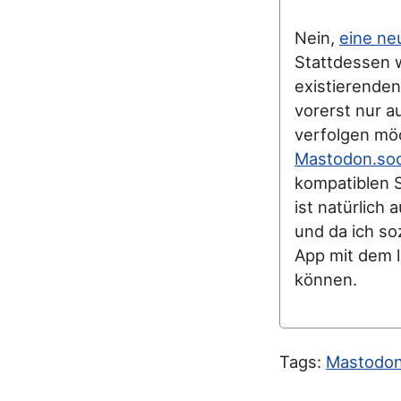
Nein,
eine ne
Stattdessen w
existierende
vorerst nur a
verfolgen mö
Mastodon.soc
kompatiblen 
ist natürlich
und da ich so
App mit dem 
können.
Tags:
Mastodo