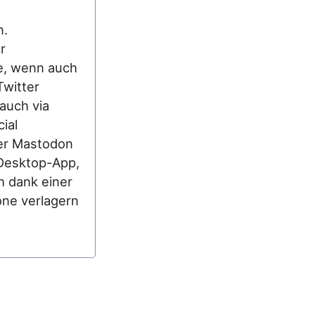
n.
r
be, wenn auch
Twitter
auch via
ial
ber Mastodon
 Desktop-App,
h dank einer
ne verlagern