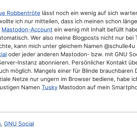
ue Robbentröte
lässt noch ein wenig auf sich warte
ollte ich nur mitteilen, dass ich meinen schon länge
n
Mastodon-Account
ein wenig mit Inhalt befüllt ha
utomatisch. Wer also meine Blogposts nicht nur bei 
chte, kann mich unter gleichem Namen @schulle4u 
ial
oder jeder anderen Mastodon- bzw. mit GNU Soc
Server-Instanz abonnieren. Persönlicher Kontakt ü
 auch möglich. Mangels einer für Blinde brauchbaren
ziale Netze nur ungern im Browser bediene, habe ic
lustigen Namen
Tusky
Mastodon auf mein Smartpho
n
,
GNU Social